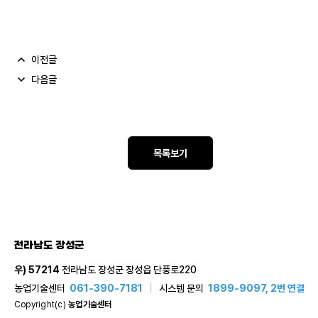
이전글
다음글
목록보기
전라남도 장성군
우) 57214
전라남도 장성군 장성읍 단풍로220
농업기술센터
061-390-7181
|
시스템 문의
1899-9097, 2번 연결
Copyright(c)
농업기술센터